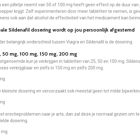
u een pilletje neemt van 50 of 100 mg heeft geen effect op de duur van j
epper krijgt. Zelf experimenteren door meer tabletten te nemen, is gevaa
wens ook aan dat alcohol de effectiviteit van het medicament kan beïn
ale Sildenafil dosering wordt op jou persoonlijk afgestemd
er belangrijk onderscheid tussen Viagra en Sildenafil is de dosering.
, 50 mg, 100 mg, 150 mg, 200 mg
stgenoemde kun je verkrijgen in tabletten van 25, 50 en 100 mg. Sildenafi
ses verkrijgbaar en zelfs in 150 mg en zelfs 200 mg.
mg
de kleinste dosering en veroorzaakt ook meestal geen tot milde bijwerkin
mg
et erectieproblemen naar je arts, dan zal deze je normaal gezien om te
elde dosering.
 mg