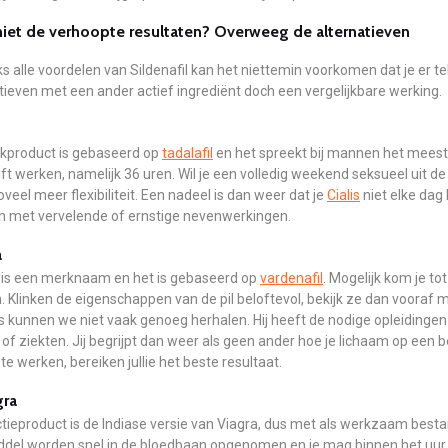
iet de verhoopte resultaten? Overweeg de alternatieven
 alle voordelen van Sildenafil kan het niettemin voorkomen dat je er te
tieven met een ander actief ingrediënt doch een vergelijkbare werking.
rkproduct is gebaseerd op
tadalafil
en het spreekt bij mannen het meeste
ijft werken, namelijk 36 uren. Wil je een volledig weekend seksueel uit de 
oveel meer flexibiliteit. Een nadeel is dan weer dat je
Cialis
niet elke dag 
 met vervelende of ernstige nevenwerkingen.
a
t is een merknaam en het is gebaseerd op
vardenafil
. Mogelijk kom je to
n. Klinken de eigenschappen van de pil beloftevol, bekijk ze dan voora
s kunnen we niet vaak genoeg herhalen. Hij heeft de nodige opleidinge
of ziekten. Jij begrijpt dan weer als geen ander hoe je lichaam op een 
e werken, bereiken jullie het beste resultaat.
ra
ctieproduct is de Indiase versie van Viagra, dus met als werkzaam bestan
ddel worden snel in de bloedbaan opgenomen en je mag binnen het uur