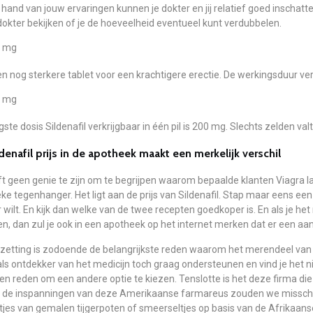
hand van jouw ervaringen kunnen je dokter en jij relatief goed inschatten
dokter bekijken of je de hoeveelheid eventueel kunt verdubbelen.
 mg
een nog sterkere tablet voor een krachtigere erectie. De werkingsduur ver
 mg
ste dosis Sildenafil verkrijgbaar in één pil is 200 mg. Slechts zelden val
denafil prijs in de apotheek maakt een merkelijk verschil
t geen genie te zijn om te begrijpen waarom bepaalde klanten Viagra la
ke tegenhanger. Het ligt aan de prijs van Sildenafil. Stap maar eens 
 wilt. En kijk dan welke van de twee recepten goedkoper is. En als je het 
en, dan zul je ook in een apotheek op het internet merken dat er een a
szetting is zodoende de belangrijkste reden waarom het merendeel van d
als ontdekker van het medicijn toch graag ondersteunen en vind je het 
een reden om een andere optie te kiezen. Tenslotte is het deze firma d
 de inspanningen van deze Amerikaanse farmareus zouden we misschi
jes van gemalen tijgerpoten of smeerseltjes op basis van de Afrikaans