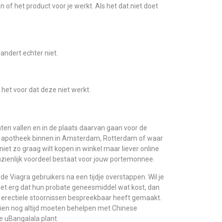
 of het product voor je werkt. Als het dat niet doet
andert echter niet.
t het voor dat deze niet werkt.
ten vallen en in de plaats daarvan gaan voor de
een apotheek binnen in Amsterdam, Rotterdam of waar
niet zo graag wilt kopen in winkel maar liever online
anzienlijk voordeel bestaat voor jouw portemonnee.
e Viagra gebruikers na een tijdje overstappen. Wil je
niet erg dat hun probate geneesmiddel wat kost, dan
ie erectiele stoornissen bespreekbaar heeft gemaakt.
en nog altijd moeten behelpen met Chinese
e uBangalala plant.