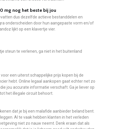
0 mg nog het beste bij jou
bevatten dus dezelfde actieve bestanddelen en
agra onderscheiden door hun aangepaste vorm en/of
ndoz lijkt op een klavertje vier.
je steun te verlenen, ga niet in het buitenland
voor een uiterst schappelijke prijs kopen bij de
cier hebt. Online legaal aankopen gaat echter net zo
ie jou accurate informatie verschaft. Ga je liever op
t het illegale circuit behoort.
kenen dat je bij een malafide aanbieder beland bent.
rleggen. Al te vaak hebben klanten in het verleden
etgeving niet zo nauw neemt. Denk eraan dat als