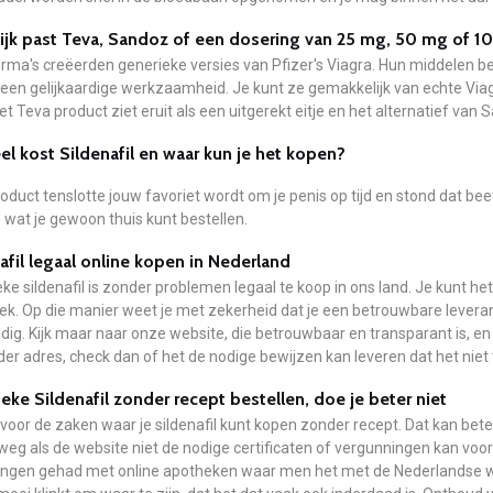
jk past Teva, Sandoz of een dosering van 25 mg, 50 mg of 10
irma's creëerden generieke versies van Pfizer's Viagra. Hun middelen 
 een gelijkaardige werkzaamheid. Je kunt ze gemakkelijk van echte Vi
Het Teva product ziet eruit als een uitgerekt eitje en het alternatief van Sa
l kost Sildenafil en waar kun je het kopen?
oduct tenslotte jouw favoriet wordt om je penis op tijd en stond dat beet
wat je gewoon thuis kunt bestellen.
afil legaal online kopen in Nederland
ke sildenafil is zonder problemen legaal te koop in ons land. Je kunt het 
k. Op die manier weet je met zekerheid dat je een betrouwbare leveran
ig. Kijk maar naar onze website, die betrouwbaar en transparant is, en d
er adres, check dan of het de nodige bewijzen kan leveren dat het niet to
eke Sildenafil zonder recept bestellen, doe je beter niet
voor de zaken waar je sildenafil kunt kopen zonder recept. Dat kan bete
r weg als de website niet de nodige certificaten of vergunningen kan voo
dingen gehad met online apotheken waar men het met de Nederlandse w